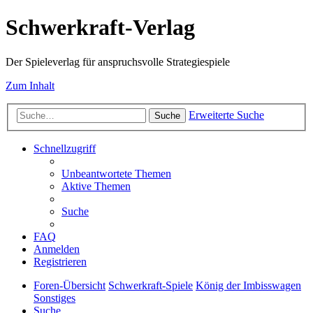
Schwerkraft-Verlag
Der Spieleverlag für anspruchsvolle Strategiespiele
Zum Inhalt
Erweiterte Suche
Suche
Schnellzugriff
Unbeantwortete Themen
Aktive Themen
Suche
FAQ
Anmelden
Registrieren
Foren-Übersicht
Schwerkraft-Spiele
König der Imbisswagen
Sonstiges
Suche