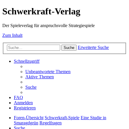
Schwerkraft-Verlag
Der Spieleverlag für anspruchsvolle Strategiespiele
Zum Inhalt
Erweiterte Suche
Suche
Schnellzugriff
Unbeantwortete Themen
Aktive Themen
Suche
FAQ
Anmelden
Registrieren
Foren-Übersicht
Schwerkraft-Spiele
Eine Studie in
Smaragdgrün
Regelfragen
Suche