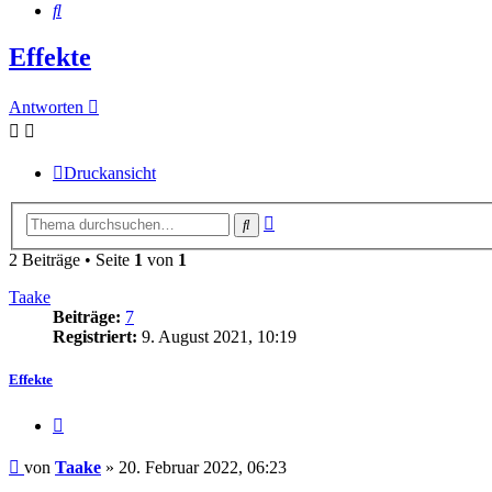
Suche
Effekte
Antworten
Druckansicht
Erweiterte
Suche
Suche
2 Beiträge • Seite
1
von
1
Taake
Beiträge:
7
Registriert:
9. August 2021, 10:19
Effekte
Zitieren
Beitrag
von
Taake
»
20. Februar 2022, 06:23