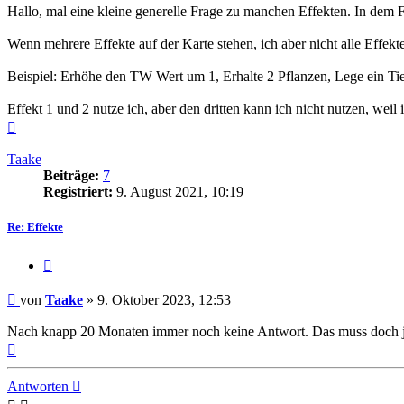
Hallo, mal eine kleine generelle Frage zu manchen Effekten. In dem 
Wenn mehrere Effekte auf der Karte stehen, ich aber nicht alle Effekt
Beispiel: Erhöhe den TW Wert um 1, Erhalte 2 Pflanzen, Lege ein Tie
Effekt 1 und 2 nutze ich, aber den dritten kann ich nicht nutzen, wei
Nach
oben
Taake
Beiträge:
7
Registriert:
9. August 2021, 10:19
Re: Effekte
Zitieren
Beitrag
von
Taake
»
9. Oktober 2023, 12:53
Nach knapp 20 Monaten immer noch keine Antwort. Das muss doch
Nach
oben
Antworten