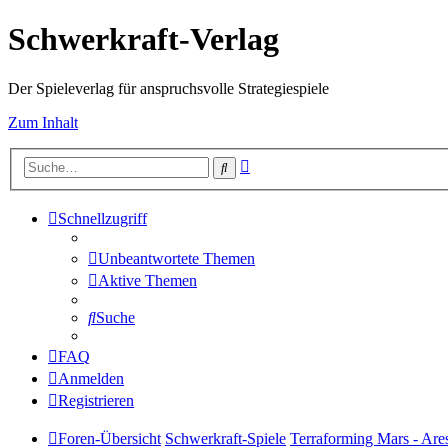
Schwerkraft-Verlag
Der Spieleverlag für anspruchsvolle Strategiespiele
Zum Inhalt
Erweiterte
Suche
Suche
Schnellzugriff
Unbeantwortete Themen
Aktive Themen
Suche
FAQ
Anmelden
Registrieren
Foren-Übersicht
Schwerkraft-Spiele
Terraforming Mars - Are