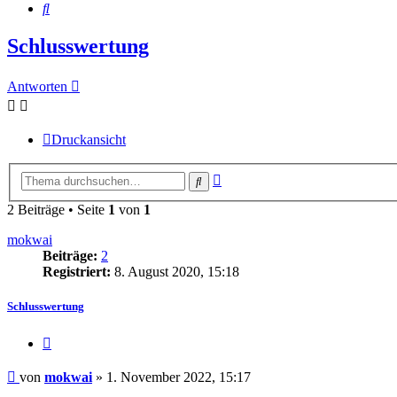
Suche
Schlusswertung
Antworten
Druckansicht
Erweiterte
Suche
Suche
2 Beiträge • Seite
1
von
1
mokwai
Beiträge:
2
Registriert:
8. August 2020, 15:18
Schlusswertung
Zitieren
Beitrag
von
mokwai
»
1. November 2022, 15:17