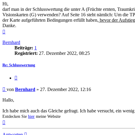
Hi,
darf man in der Schlusswertung die unter A (Früchte ernten, Traumkris
Visionskarten (G) verwenden? Auf Seite 16 steht nämlich: Um die TP e
der Karte aufgeführten Bedingungen erfüllt haben,
bevor der Aufstieg
Danke.
Nach
oben
Bernhard
Beiträge:
1
Registriert:
27. Dezember 2022, 08:25
Re: Schlusswertung
Zitieren
Beitrag
von
Bernhard
»
27. Dezember 2022, 12:16
Hallo,
Ich habe mich auch das Gleiche gefragt. Ich habe versucht, ein wenig
Entdecken Sie
hier
meine Website
Nach
oben
Antworten