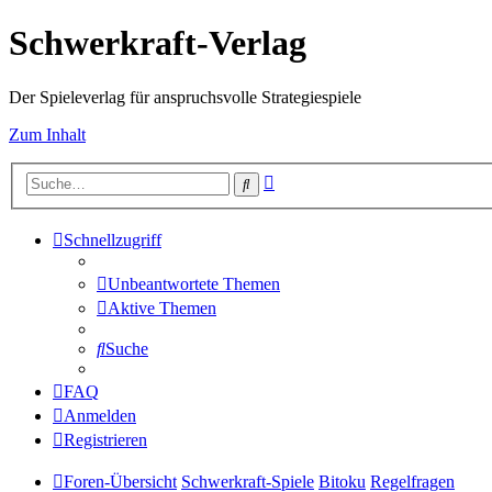
Schwerkraft-Verlag
Der Spieleverlag für anspruchsvolle Strategiespiele
Zum Inhalt
Erweiterte
Suche
Suche
Schnellzugriff
Unbeantwortete Themen
Aktive Themen
Suche
FAQ
Anmelden
Registrieren
Foren-Übersicht
Schwerkraft-Spiele
Bitoku
Regelfragen