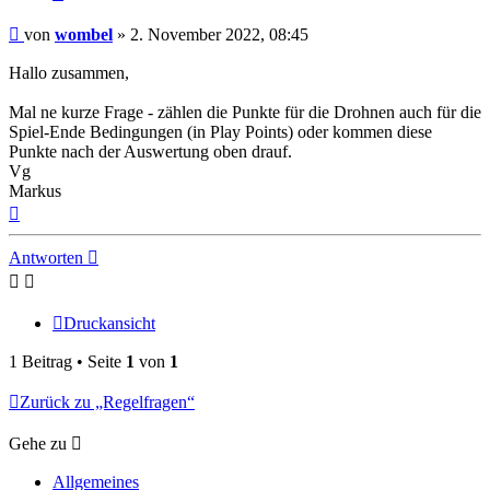
Beitrag
von
wombel
»
2. November 2022, 08:45
Hallo zusammen,
Mal ne kurze Frage - zählen die Punkte für die Drohnen auch für die
Spiel-Ende Bedingungen (in Play Points) oder kommen diese
Punkte nach der Auswertung oben drauf.
Vg
Markus
Nach
oben
Antworten
Druckansicht
1 Beitrag • Seite
1
von
1
Zurück zu „Regelfragen“
Gehe zu
Allgemeines