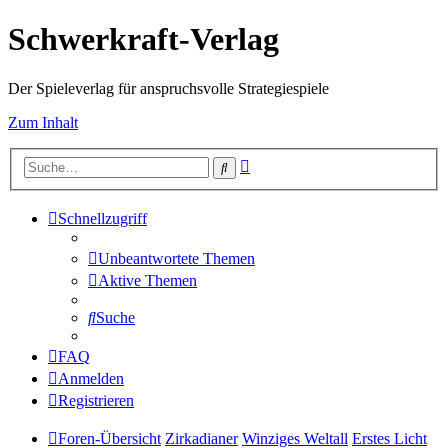
Schwerkraft-Verlag
Der Spieleverlag für anspruchsvolle Strategiespiele
Zum Inhalt
Erweiterte
Suche
Suche
Schnellzugriff
Unbeantwortete Themen
Aktive Themen
Suche
FAQ
Anmelden
Registrieren
Foren-Übersicht
Zirkadianer
Winziges Weltall
Erstes Licht