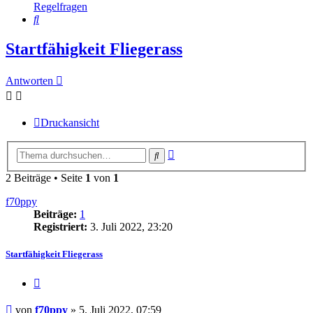
Regelfragen
Suche
Startfähigkeit Fliegerass
Antworten
Druckansicht
Erweiterte
Suche
Suche
2 Beiträge • Seite
1
von
1
f70ppy
Beiträge:
1
Registriert:
3. Juli 2022, 23:20
Startfähigkeit Fliegerass
Zitieren
Beitrag
von
f70ppy
»
5. Juli 2022, 07:59