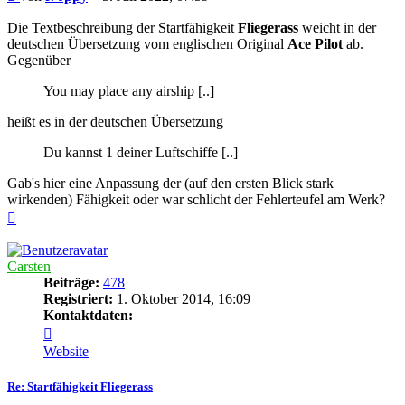
Die Textbeschreibung der Startfähigkeit
Fliegerass
weicht in der
deutschen Übersetzung vom englischen Original
Ace Pilot
ab.
Gegenüber
You may place any airship [..]
heißt es in der deutschen Übersetzung
Du kannst 1 deiner Luftschiffe [..]
Gab's hier eine Anpassung der (auf den ersten Blick stark
wirkenden) Fähigkeit oder war schlicht der Fehlerteufel am Werk?
Nach
oben
Carsten
Beiträge:
478
Registriert:
1. Oktober 2014, 16:09
Kontaktdaten:
Kontaktdaten
von
Website
Carsten
Re: Startfähigkeit Fliegerass