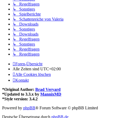
↳ Regelfragen
↳ Sonstiges
↳ Spielberichte
↳ Schattenreiche von Valeria
↳ Downloads
↳ Sonstiges
↳ Downloads
↳ Regelfragen
↳ Sonstiges
↳ Regelfragen
↳ Regelfragen
Foren-Übersicht
Alle Zeiten sind
UTC+02:00
Alle Cookies löschen
Kontakt
*
Original Author:
Brad Veryard
*
Updated to 3.3.x by
MannixMD
*
Style version: 3.4.2
Powered by
phpBB
® Forum Software © phpBB Limited
Deutsche Übersetzung durch
phpBB.de