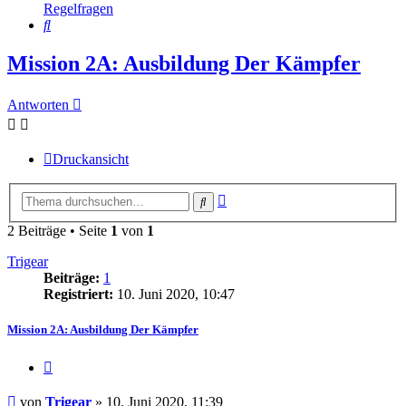
Regelfragen
Suche
Mission 2A: Ausbildung Der Kämpfer
Antworten
Druckansicht
Erweiterte
Suche
Suche
2 Beiträge • Seite
1
von
1
Trigear
Beiträge:
1
Registriert:
10. Juni 2020, 10:47
Mission 2A: Ausbildung Der Kämpfer
Zitieren
Beitrag
von
Trigear
»
10. Juni 2020, 11:39