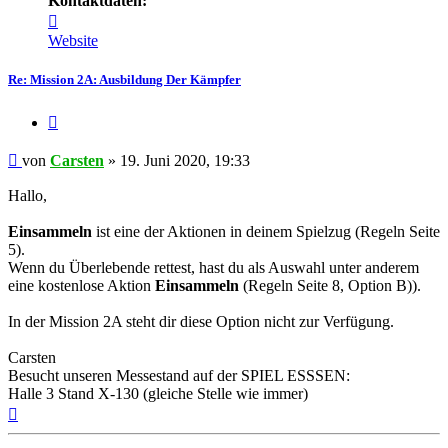
Kontaktdaten:
Kontaktdaten
von
Website
Carsten
Re: Mission 2A: Ausbildung Der Kämpfer
Zitieren
Beitrag
von
Carsten
»
19. Juni 2020, 19:33
Hallo,
Einsammeln
ist eine der Aktionen in deinem Spielzug (Regeln Seite
5).
Wenn du Überlebende rettest, hast du als Auswahl unter anderem
eine kostenlose Aktion
Einsammeln
(Regeln Seite 8, Option B)).
In der Mission 2A steht dir diese Option nicht zur Verfügung.
Carsten
Besucht unseren Messestand auf der SPIEL ESSSEN:
Halle 3 Stand X-130 (gleiche Stelle wie immer)
Nach
oben