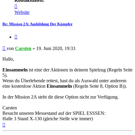
Kontaktdaten:
Kontaktdaten
von
Website
Carsten
Re: Mission 2A: Ausbildung Der Kämpfer
Zitieren
Beitrag
von
Carsten
»
19. Juni 2020, 19:33
Hallo,
Einsammeln
ist eine der Aktionen in deinem Spielzug (Regeln Seite
5).
Wenn du Überlebende rettest, hast du als Auswahl unter anderem
eine kostenlose Aktion
Einsammeln
(Regeln Seite 8, Option B)).
In der Mission 2A steht dir diese Option nicht zur Verfügung.
Carsten
Besucht unseren Messestand auf der SPIEL ESSSEN:
Halle 3 Stand X-130 (gleiche Stelle wie immer)
Nach
oben