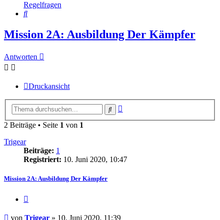
Regelfragen
Suche
Mission 2A: Ausbildung Der Kämpfer
Antworten
Druckansicht
Erweiterte
Suche
Suche
2 Beiträge • Seite
1
von
1
Trigear
Beiträge:
1
Registriert:
10. Juni 2020, 10:47
Mission 2A: Ausbildung Der Kämpfer
Zitieren
Beitrag
von
Trigear
»
10. Juni 2020, 11:39