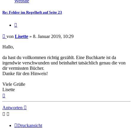
Website
Lisette
Re: Fehler im Regelheft auf Seite 23
Zitieren
Beitrag
von
Lisette
»
8. Januar 2019, 10:29
Hallo,
da hast du vollkommen richtig gezählt. Eine Buchkarte ist da
irgendwie verschwunden und beinhaltet tatsächlich genau die von
dir vermissten Bücher.
Danke für den Hinweis!
Viele Grüße
Lisette
Nach
oben
Antworten
Druckansicht