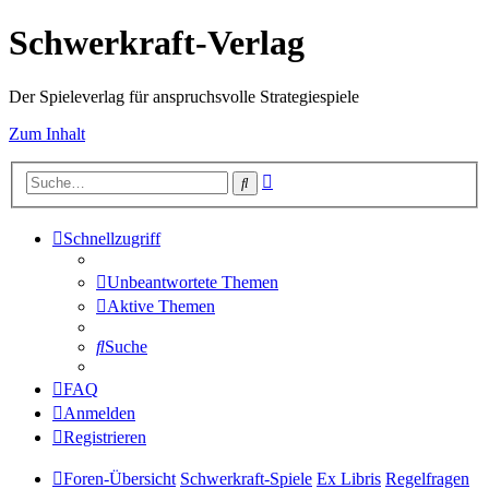
Schwerkraft-Verlag
Der Spieleverlag für anspruchsvolle Strategiespiele
Zum Inhalt
Erweiterte
Suche
Suche
Schnellzugriff
Unbeantwortete Themen
Aktive Themen
Suche
FAQ
Anmelden
Registrieren
Foren-Übersicht
Schwerkraft-Spiele
Ex Libris
Regelfragen