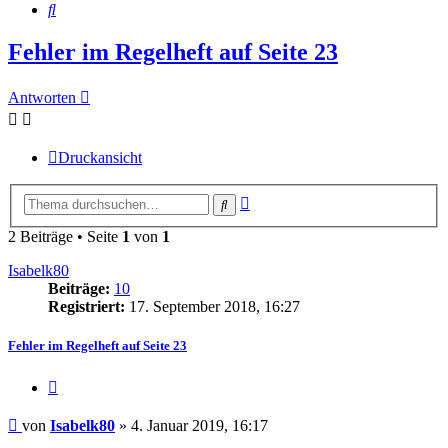
Suche
Fehler im Regelheft auf Seite 23
Antworten
Druckansicht
Erweiterte
Suche
Suche
2 Beiträge • Seite
1
von
1
Isabelk80
Beiträge:
10
Registriert:
17. September 2018, 16:27
Fehler im Regelheft auf Seite 23
Zitieren
Beitrag
von
Isabelk80
»
4. Januar 2019, 16:17