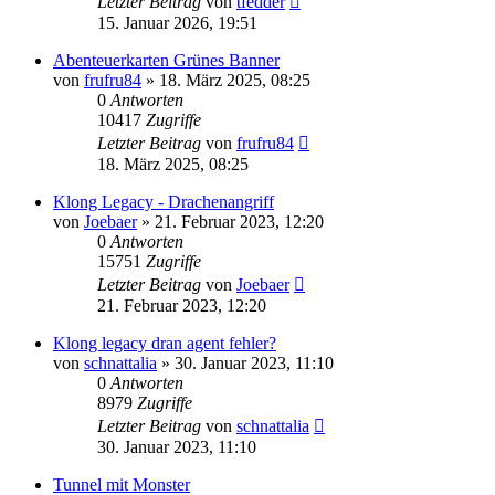
Letzter Beitrag
von
tfedder
15. Januar 2026, 19:51
Abenteuerkarten Grünes Banner
von
frufru84
»
18. März 2025, 08:25
0
Antworten
10417
Zugriffe
Letzter Beitrag
von
frufru84
18. März 2025, 08:25
Klong Legacy - Drachenangriff
von
Joebaer
»
21. Februar 2023, 12:20
0
Antworten
15751
Zugriffe
Letzter Beitrag
von
Joebaer
21. Februar 2023, 12:20
Klong legacy dran agent fehler?
von
schnattalia
»
30. Januar 2023, 11:10
0
Antworten
8979
Zugriffe
Letzter Beitrag
von
schnattalia
30. Januar 2023, 11:10
Tunnel mit Monster