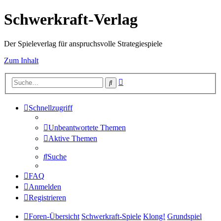
Schwerkraft-Verlag
Der Spieleverlag für anspruchsvolle Strategiespiele
Zum Inhalt
Erweiterte
Suche
Suche
Schnellzugriff
Unbeantwortete Themen
Aktive Themen
Suche
FAQ
Anmelden
Registrieren
Foren-Übersicht
Schwerkraft-Spiele
Klong!
Grundspiel