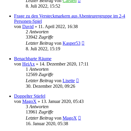
Letzter Beitrag
von
Carsten
8. Juli 2022, 15:52
Frage zu den Versteckmarkern aus Abenteurergruppe im 2-4
Personen-Spiel
von
David
»
11. April 2022, 16:38
2
Antworten
33942
Zugriffe
Letzter Beitrag
von
Kasper53
8. Juli 2022, 15:19
Benachbarte Räume
von
HeiAx
»
14. Dezember 2020, 17:11
1
Antworten
12569
Zugriffe
Letzter Beitrag
von
Lisette
30. Dezember 2020, 09:26
Doppelter Stiefel
von
MagoX
»
13. Januar 2020, 05:43
3
Antworten
13961
Zugriffe
Letzter Beitrag
von
MagoX
16. Januar 2020, 05:38