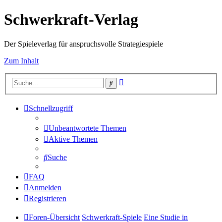
Schwerkraft-Verlag
Der Spieleverlag für anspruchsvolle Strategiespiele
Zum Inhalt
Erweiterte
Suche
Suche
Schnellzugriff
Unbeantwortete Themen
Aktive Themen
Suche
FAQ
Anmelden
Registrieren
Foren-Übersicht
Schwerkraft-Spiele
Eine Studie in