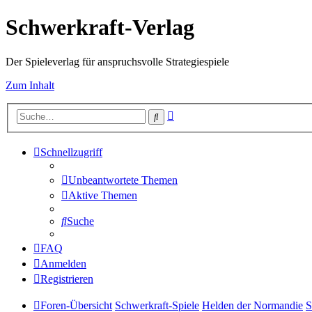
Schwerkraft-Verlag
Der Spieleverlag für anspruchsvolle Strategiespiele
Zum Inhalt
Erweiterte
Suche
Suche
Schnellzugriff
Unbeantwortete Themen
Aktive Themen
Suche
FAQ
Anmelden
Registrieren
Foren-Übersicht
Schwerkraft-Spiele
Helden der Normandie
S