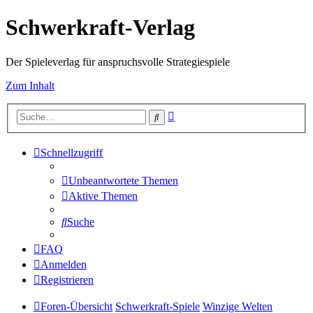
Schwerkraft-Verlag
Der Spieleverlag für anspruchsvolle Strategiespiele
Zum Inhalt
Erweiterte
Suche
Suche
Schnellzugriff
Unbeantwortete Themen
Aktive Themen
Suche
FAQ
Anmelden
Registrieren
Foren-Übersicht
Schwerkraft-Spiele
Winzige Welten