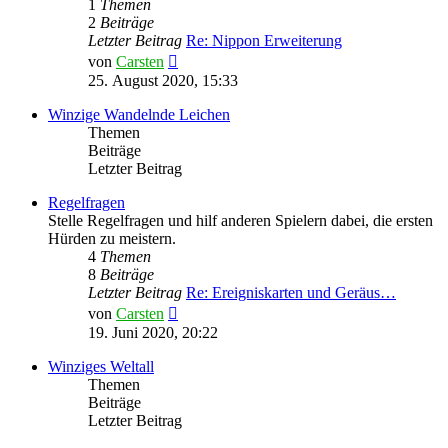
1
Themen
2
Beiträge
Letzter Beitrag
Re: Nippon Erweiterung
Neuester
von
Carsten
Beitrag
25. August 2020, 15:33
Winzige Wandelnde Leichen
Themen
Beiträge
Letzter Beitrag
Regelfragen
Stelle Regelfragen und hilf anderen Spielern dabei, die ersten
Hürden zu meistern.
4
Themen
8
Beiträge
Letzter Beitrag
Re: Ereigniskarten und Geräus…
Neuester
von
Carsten
Beitrag
19. Juni 2020, 20:22
Winziges Weltall
Themen
Beiträge
Letzter Beitrag