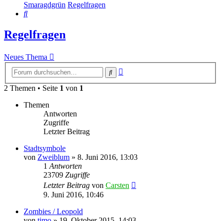
Smaragdgrün
Regelfragen
Suche
Regelfragen
Neues Thema
Erweiterte
Suche
Suche
2 Themen • Seite
1
von
1
Themen
Antworten
Zugriffe
Letzter Beitrag
Stadtsymbole
von
Zweiblum
»
8. Juni 2016, 13:03
1
Antworten
23709
Zugriffe
Letzter Beitrag
von
Carsten
9. Juni 2016, 10:46
Zombies / Leopold
von
timo
»
19. Oktober 2015, 14:03