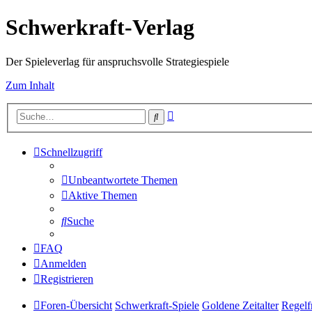
Schwerkraft-Verlag
Der Spieleverlag für anspruchsvolle Strategiespiele
Zum Inhalt
Erweiterte
Suche
Suche
Schnellzugriff
Unbeantwortete Themen
Aktive Themen
Suche
FAQ
Anmelden
Registrieren
Foren-Übersicht
Schwerkraft-Spiele
Goldene Zeitalter
Regelf