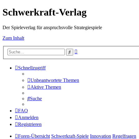
Schwerkraft-Verlag
Der Spieleverlag für anspruchsvolle Strategiespiele
Zum Inhalt
Erweiterte
Suche
Suche
Schnellzugriff
Unbeantwortete Themen
Aktive Themen
Suche
FAQ
Anmelden
Registrieren
Foren-Übersicht
Schwerkraft-Spiele
Innovation
Regelfragen