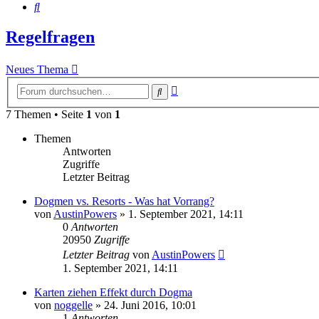
Suche
Regelfragen
Neues Thema
Erweiterte
Suche
Suche
7 Themen • Seite
1
von
1
Themen
Antworten
Zugriffe
Letzter Beitrag
Dogmen vs. Resorts - Was hat Vorrang?
von
AustinPowers
»
1. September 2021, 14:11
0
Antworten
20950
Zugriffe
Letzter Beitrag
von
AustinPowers
1. September 2021, 14:11
Karten ziehen Effekt durch Dogma
von
noggelle
»
24. Juni 2016, 10:01
1
Antworten