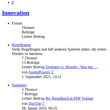
Suche
Innovation
Forum
Themen
Beiträge
Letzter Beitrag
Regelfragen
Stelle Regelfragen und hilf anderen Spielern dabei, die ersten
Hürden zu meistern.
7
Themen
13
Beiträge
Letzter Beitrag
Dogmen vs. Resorts - Was hat …
Neuester
von
AustinPowers
Beitrag
1. September 2021, 14:11
Sonstiges
3
Themen
7
Beiträge
Letzter Beitrag
Re: Regelbuch in PDF Format
Neuester
von
DasTrip
Beitrag
28. Januar 2016, 06:35