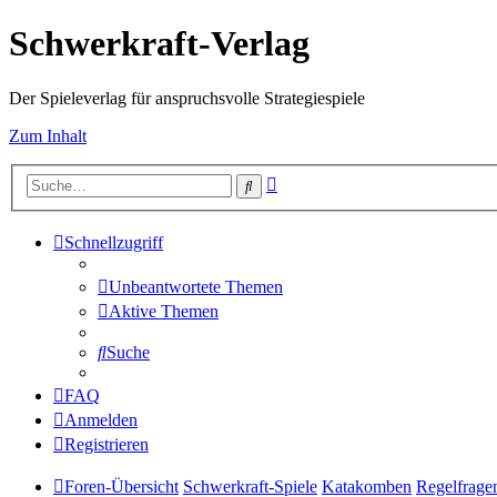
Schwerkraft-Verlag
Der Spieleverlag für anspruchsvolle Strategiespiele
Zum Inhalt
Erweiterte
Suche
Suche
Schnellzugriff
Unbeantwortete Themen
Aktive Themen
Suche
FAQ
Anmelden
Registrieren
Foren-Übersicht
Schwerkraft-Spiele
Katakomben
Regelfrage