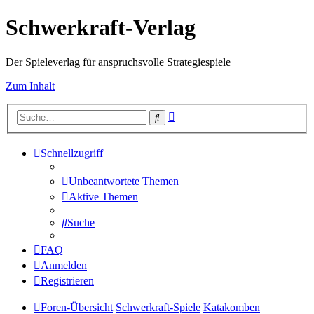
Schwerkraft-Verlag
Der Spieleverlag für anspruchsvolle Strategiespiele
Zum Inhalt
Erweiterte
Suche
Suche
Schnellzugriff
Unbeantwortete Themen
Aktive Themen
Suche
FAQ
Anmelden
Registrieren
Foren-Übersicht
Schwerkraft-Spiele
Katakomben