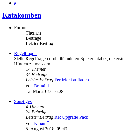
Suche
Katakomben
Forum
Themen
Beiträge
Letzter Beitrag
Regelfragen
Stelle Regelfragen und hilf anderen Spielern dabei, die ersten
Hürden zu meistern.
14
Themen
34
Beiträge
Letzter Beitrag
Fertigkeit aufladen
Neuester
von
Brandt
Beitrag
12. Mai 2019, 16:28
Sonstiges
4
Themen
24
Beiträge
Letzter Beitrag
Re: Upgrade Pack
Neuester
von
Kilian
Beitrag
5. August 2018, 09:49