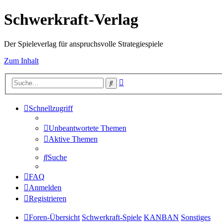
Schwerkraft-Verlag
Der Spieleverlag für anspruchsvolle Strategiespiele
Zum Inhalt
Erweiterte
Suche
Suche
Schnellzugriff
Unbeantwortete Themen
Aktive Themen
Suche
FAQ
Anmelden
Registrieren
Foren-Übersicht
Schwerkraft-Spiele
KANBAN
Sonstiges