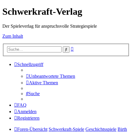
Schwerkraft-Verlag
Der Spieleverlag für anspruchsvolle Strategiespiele
Zum Inhalt
Erweiterte
Suche
Suche
Schnellzugriff
Unbeantwortete Themen
Aktive Themen
Suche
FAQ
Anmelden
Registrieren
Foren-Übersicht
Schwerkraft-Spiele
Geschichtsspiele
Birth