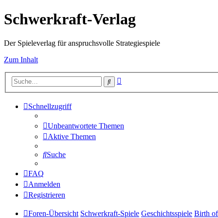
Schwerkraft-Verlag
Der Spieleverlag für anspruchsvolle Strategiespiele
Zum Inhalt
Erweiterte
Suche
Suche
Schnellzugriff
Unbeantwortete Themen
Aktive Themen
Suche
FAQ
Anmelden
Registrieren
Foren-Übersicht
Schwerkraft-Spiele
Geschichtsspiele
Birth o