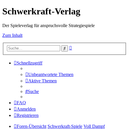
Schwerkraft-Verlag
Der Spieleverlag für anspruchsvolle Strategiespiele
Zum Inhalt
Erweiterte
Suche
Suche
Schnellzugriff
Unbeantwortete Themen
Aktive Themen
Suche
FAQ
Anmelden
Registrieren
Foren-Übersicht
Schwerkraft-Spiele
Voll Dampf