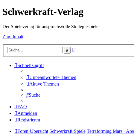
Schwerkraft-Verlag
Der Spieleverlag für anspruchsvolle Strategiespiele
Zum Inhalt
Erweiterte
Suche
Suche
Schnellzugriff
Unbeantwortete Themen
Aktive Themen
Suche
FAQ
Anmelden
Registrieren
Foren-Übersicht
Schwerkraft-Spiele
Terraforming Mars - Are