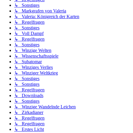
↳ Sonstiges
↳ Markgrafen von Valeria
↳ Valeria: Königreich der Karten
↳ Regelfragen
↳ Sonstiges
↳ Voll Dampf
↳ Regelfragen
↳ Sonstiges
↳ Winzige Welten
↳ Wissenschaftsspiele
↳ Subatomar
↳ Winziges Verlies
↳ Winziger Weltkrieg
↳ Sonstiges
↳ Sonstiges
↳ Regelfragen
↳ Downloads
↳ Sonstiges
↳ Winzige Wandelnde Leichen
↳ Zirkadianer
↳ Regelfragen
↳ Regelfragen
↳ Erstes Licht