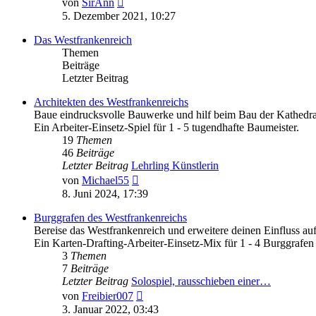
von
SirAnn
Beitrag
5. Dezember 2021, 10:27
Das Westfrankenreich
Themen
Beiträge
Letzter Beitrag
Architekten des Westfrankenreichs
Baue eindrucksvolle Bauwerke und hilf beim Bau der Kathedra
Ein Arbeiter-Einsetz-Spiel für 1 - 5 tugendhafte Baumeister.
19
Themen
46
Beiträge
Letzter Beitrag
Lehrling Künstlerin
Neuester
von
Michael55
Beitrag
8. Juni 2024, 17:39
Burggrafen des Westfrankenreichs
Bereise das Westfrankenreich und erweitere deinen Einfluss auf
Ein Karten-Drafting-Arbeiter-Einsetz-Mix für 1 - 4 Burggrafen
3
Themen
7
Beiträge
Letzter Beitrag
Solospiel, rausschieben einer…
Neuester
von
Freibier007
Beitrag
3. Januar 2022, 03:43