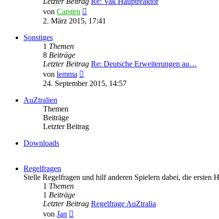
Letzter Beitrag
Re: Vak Hauptreaktor
Neuester
von
Carsten
Beitrag
2. März 2015, 17:41
Sonstiges
1
Themen
8
Beiträge
Letzter Beitrag
Re: Deutsche Erweiterungen au…
Neuester
von
lemma
Beitrag
24. September 2015, 14:57
AuZtralien
Themen
Beiträge
Letzter Beitrag
Downloads
Regelfragen
Stelle Regelfragen und hilf anderen Spielern dabei, die ersten 
1
Themen
1
Beiträge
Letzter Beitrag
Regelfrage AuZtralia
Neuester
von
Jan