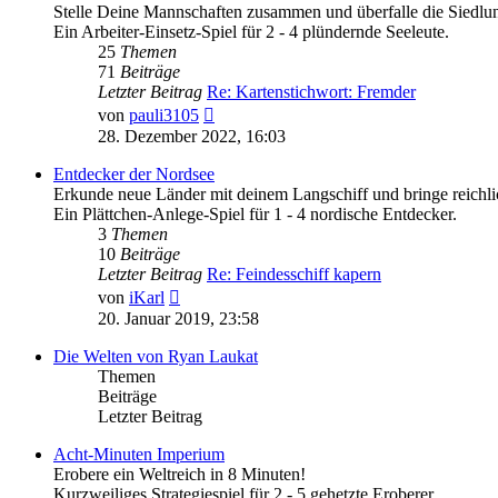
Stelle Deine Mannschaften zusammen und überfalle die Siedl
Ein Arbeiter-Einsetz-Spiel für 2 - 4 plündernde Seeleute.
25
Themen
71
Beiträge
Letzter Beitrag
Re: Kartenstichwort: Fremder
Neuester
von
pauli3105
Beitrag
28. Dezember 2022, 16:03
Entdecker der Nordsee
Erkunde neue Länder mit deinem Langschiff und bringe reichli
Ein Plättchen-Anlege-Spiel für 1 - 4 nordische Entdecker.
3
Themen
10
Beiträge
Letzter Beitrag
Re: Feindesschiff kapern
Neuester
von
iKarl
Beitrag
20. Januar 2019, 23:58
Die Welten von Ryan Laukat
Themen
Beiträge
Letzter Beitrag
Acht-Minuten Imperium
Erobere ein Weltreich in 8 Minuten!
Kurzweiliges Strategiespiel für 2 - 5 gehetzte Eroberer.