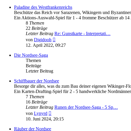
Paladine des Westfrankenreichs
Beschütze das Reich vor Sarazenen, Wikingern und Byzantiner
Ein Aktions-Auswahl-Spiel für 1 - 4 fromme Beschützer ab 14 
8
Themen
22
Beiträge
Letzter Beitrag
Re: Gunstkarte - Interpretati…
Neuester
von
Digidooh
Beitrag
12. April 2022, 09:27
Die Nordsee-Saga
Themen
Beiträge
Letzter Beitrag
Schiffbauer der Nordsee
Besorge dir alles, was du zum Bau deiner eigenen Wikinger-Flo
Ein Karten-Drafting-Spiel für 2 - 5 handwerkliche Nordmänner
7
Themen
16
Beiträge
Letzter Beitrag
Runen der Nordsee-Saga - 5 Sp…
Neuester
von
Lynyrd
Beitrag
10. Juni 2024, 20:15
Räuber der Nordsee