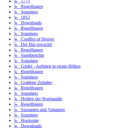
↳ 1775
↳ Regelfragen
↳ Sonstiges
↳ 1812
↳ Downloads
↳ Regelfragen
↳ Sonstiges
↳ Conflict of Heroes
↳ Der Bär erwacht!
↳ Regelfragen
↳ Spielberichte
↳ Sonstiges
↳ Gipfel - Aufstieg in eisige Höhen
↳ Regelfragen
↳ Sonstiges
↳ Goldene Zeitalter
↳ Regelfragen
↳ Sonstiges
↳ Helden der Normandie
↳ Regelfragen
↳ Szenarien und Varianten
↳ Sonstiges
↳ Horizonte
↳ Downloads