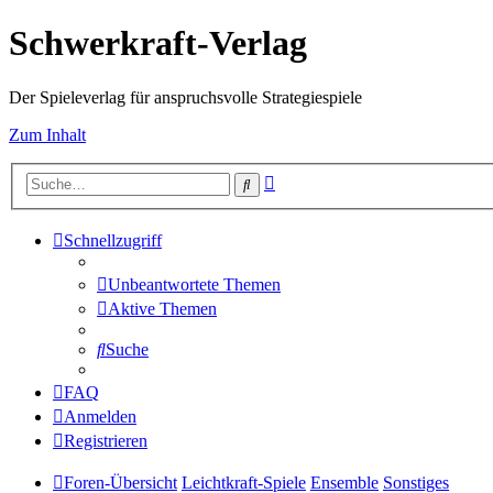
Schwerkraft-Verlag
Der Spieleverlag für anspruchsvolle Strategiespiele
Zum Inhalt
Erweiterte
Suche
Suche
Schnellzugriff
Unbeantwortete Themen
Aktive Themen
Suche
FAQ
Anmelden
Registrieren
Foren-Übersicht
Leichtkraft-Spiele
Ensemble
Sonstiges