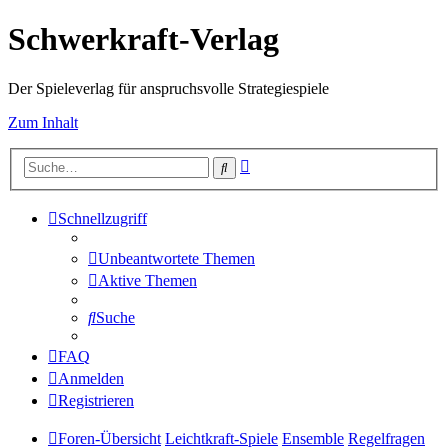
Schwerkraft-Verlag
Der Spieleverlag für anspruchsvolle Strategiespiele
Zum Inhalt
Erweiterte
Suche
Suche
Schnellzugriff
Unbeantwortete Themen
Aktive Themen
Suche
FAQ
Anmelden
Registrieren
Foren-Übersicht
Leichtkraft-Spiele
Ensemble
Regelfragen