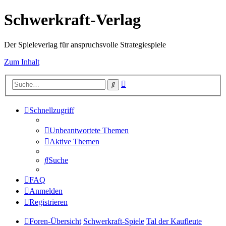
Schwerkraft-Verlag
Der Spieleverlag für anspruchsvolle Strategiespiele
Zum Inhalt
Erweiterte
Suche
Suche
Schnellzugriff
Unbeantwortete Themen
Aktive Themen
Suche
FAQ
Anmelden
Registrieren
Foren-Übersicht
Schwerkraft-Spiele
Tal der Kaufleute