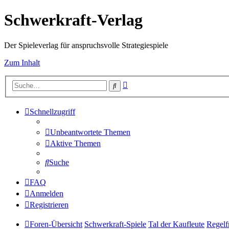
Schwerkraft-Verlag
Der Spieleverlag für anspruchsvolle Strategiespiele
Zum Inhalt
Erweiterte
Suche
Suche
Schnellzugriff
Unbeantwortete Themen
Aktive Themen
Suche
FAQ
Anmelden
Registrieren
Foren-Übersicht
Schwerkraft-Spiele
Tal der Kaufleute
Regelf