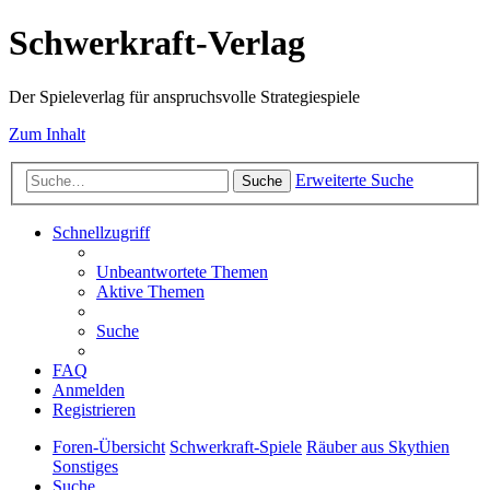
Schwerkraft-Verlag
Der Spieleverlag für anspruchsvolle Strategiespiele
Zum Inhalt
Erweiterte Suche
Suche
Schnellzugriff
Unbeantwortete Themen
Aktive Themen
Suche
FAQ
Anmelden
Registrieren
Foren-Übersicht
Schwerkraft-Spiele
Räuber aus Skythien
Sonstiges
Suche