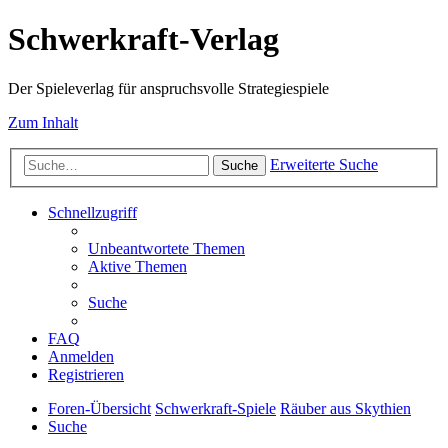
Schwerkraft-Verlag
Der Spieleverlag für anspruchsvolle Strategiespiele
Zum Inhalt
Erweiterte Suche
Suche
Schnellzugriff
Unbeantwortete Themen
Aktive Themen
Suche
FAQ
Anmelden
Registrieren
Foren-Übersicht
Schwerkraft-Spiele
Räuber aus Skythien
Suche