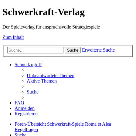
Schwerkraft-Verlag
Der Spieleverlag für anspruchsvolle Strategiespiele
Zum Inhalt
Erweiterte Suche
Suche
Schnellzugriff
Unbeantwortete Themen
Aktive Themen
Suche
FAQ
Anmelden
Registrieren
Foren-Übersicht
Schwerkraft-Spiele
Roma et Alea
Regelfragen
Suche