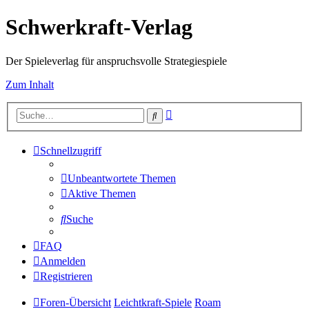
Schwerkraft-Verlag
Der Spieleverlag für anspruchsvolle Strategiespiele
Zum Inhalt
Erweiterte
Suche
Suche
Schnellzugriff
Unbeantwortete Themen
Aktive Themen
Suche
FAQ
Anmelden
Registrieren
Foren-Übersicht
Leichtkraft-Spiele
Roam