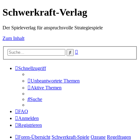
Schwerkraft-Verlag
Der Spieleverlag für anspruchsvolle Strategiespiele
Zum Inhalt
Erweiterte
Suche
Suche
Schnellzugriff
Unbeantwortete Themen
Aktive Themen
Suche
FAQ
Anmelden
Registrieren
Foren-Übersicht
Schwerkraft-Spiele
Ozeane
Regelfragen