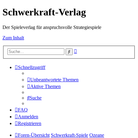
Schwerkraft-Verlag
Der Spieleverlag für anspruchsvolle Strategiespiele
Zum Inhalt
Erweiterte
Suche
Suche
Schnellzugriff
Unbeantwortete Themen
Aktive Themen
Suche
FAQ
Anmelden
Registrieren
Foren-Übersicht
Schwerkraft-Spiele
Ozeane