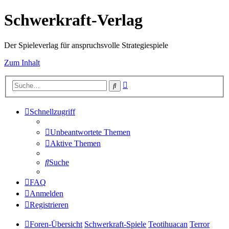
Schwerkraft-Verlag
Der Spieleverlag für anspruchsvolle Strategiespiele
Zum Inhalt
Erweiterte
Suche
Suche
Schnellzugriff
Unbeantwortete Themen
Aktive Themen
Suche
FAQ
Anmelden
Registrieren
Foren-Übersicht
Schwerkraft-Spiele
Teotihuacan
Terror