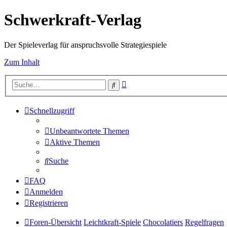
Schwerkraft-Verlag
Der Spieleverlag für anspruchsvolle Strategiespiele
Zum Inhalt
Erweiterte
Suche
Suche
Schnellzugriff
Unbeantwortete Themen
Aktive Themen
Suche
FAQ
Anmelden
Registrieren
Foren-Übersicht
Leichtkraft-Spiele
Chocolatiers
Regelfragen