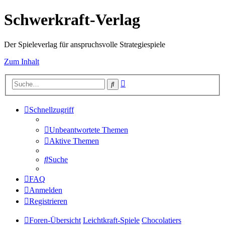
Schwerkraft-Verlag
Der Spieleverlag für anspruchsvolle Strategiespiele
Zum Inhalt
Erweiterte
Suche
Suche
Schnellzugriff
Unbeantwortete Themen
Aktive Themen
Suche
FAQ
Anmelden
Registrieren
Foren-Übersicht
Leichtkraft-Spiele
Chocolatiers