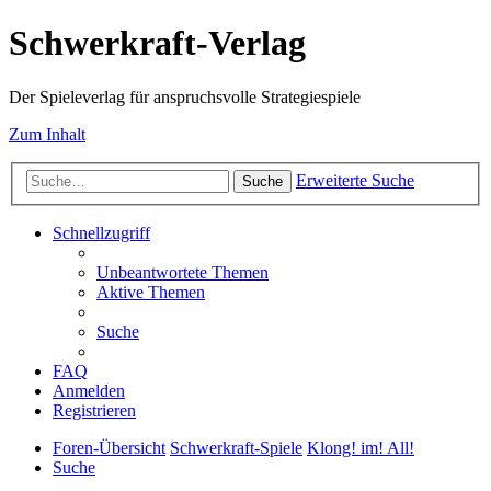
Schwerkraft-Verlag
Der Spieleverlag für anspruchsvolle Strategiespiele
Zum Inhalt
Erweiterte Suche
Suche
Schnellzugriff
Unbeantwortete Themen
Aktive Themen
Suche
FAQ
Anmelden
Registrieren
Foren-Übersicht
Schwerkraft-Spiele
Klong! im! All!
Suche