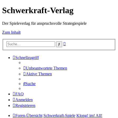
Schwerkraft-Verlag
Der Spieleverlag für anspruchsvolle Strategiespiele
Zum Inhalt
Erweiterte
Suche
Suche
Schnellzugriff
Unbeantwortete Themen
Aktive Themen
Suche
FAQ
Anmelden
Registrieren
Foren-Übersicht
Schwerkraft-Spiele
Klong! im! All!