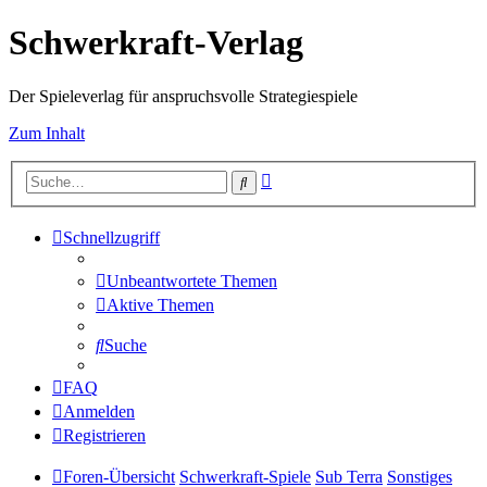
Schwerkraft-Verlag
Der Spieleverlag für anspruchsvolle Strategiespiele
Zum Inhalt
Erweiterte
Suche
Suche
Schnellzugriff
Unbeantwortete Themen
Aktive Themen
Suche
FAQ
Anmelden
Registrieren
Foren-Übersicht
Schwerkraft-Spiele
Sub Terra
Sonstiges