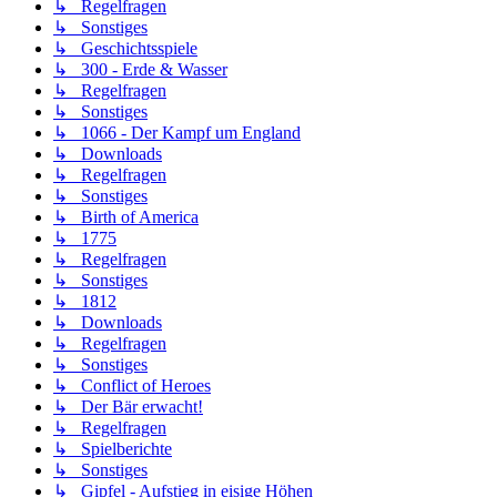
↳ Regelfragen
↳ Sonstiges
↳ Geschichtsspiele
↳ 300 - Erde & Wasser
↳ Regelfragen
↳ Sonstiges
↳ 1066 - Der Kampf um England
↳ Downloads
↳ Regelfragen
↳ Sonstiges
↳ Birth of America
↳ 1775
↳ Regelfragen
↳ Sonstiges
↳ 1812
↳ Downloads
↳ Regelfragen
↳ Sonstiges
↳ Conflict of Heroes
↳ Der Bär erwacht!
↳ Regelfragen
↳ Spielberichte
↳ Sonstiges
↳ Gipfel - Aufstieg in eisige Höhen