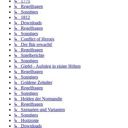
↳ 1775
↳ Regelfragen
↳ Sonstiges
↳ 1812
↳ Downloads
↳ Regelfragen
↳ Sonstiges
↳ Conflict of Heroes
↳ Der Bär erwacht!
↳ Regelfragen
↳ Spielberichte
↳ Sonstiges
↳ Gipfel - Aufstieg in eisige Höhen
↳ Regelfragen
↳ Sonstiges
↳ Goldene Zeitalter
↳ Regelfragen
↳ Sonstiges
↳ Helden der Normandie
↳ Regelfragen
↳ Szenarien und Varianten
↳ Sonstiges
↳ Horizonte
↳ Downloads