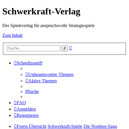
Schwerkraft-Verlag
Der Spieleverlag für anspruchsvolle Strategiespiele
Zum Inhalt
Erweiterte
Suche
Suche
Schnellzugriff
Unbeantwortete Themen
Aktive Themen
Suche
FAQ
Anmelden
Registrieren
Foren-Übersicht
Schwerkraft-Spiele
Die Nordsee-Saga