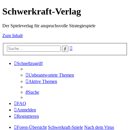
Schwerkraft-Verlag
Der Spieleverlag für anspruchsvolle Strategiespiele
Zum Inhalt
Erweiterte
Suche
Suche
Schnellzugriff
Unbeantwortete Themen
Aktive Themen
Suche
FAQ
Anmelden
Registrieren
Foren-Übersicht
Schwerkraft-Spiele
Nach dem Virus