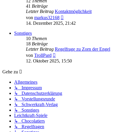
12
Themen
41
Beiträge
Letzter Beitrag
Kontaktmöglichkeit
Neuester
von
markus32168
Beitrag
14. Dezember 2025, 21:42
Sonstiges
10
Themen
18
Beiträge
Letzter Beitrag
Regelfrage zu Zorn der Engel
Neuester
von
TrollPard
Beitrag
12. Oktober 2025, 15:50
Gehe zu
Allgemeines
↳ Impressum
↳ Datenschutzerklärung
↳ Vorstellungsrunde
↳ Schwerkraft-Verlag
↳ Sonstiges
Leichtkraft-Spiele
↳ Chocolatiers
↳ Regelfragen