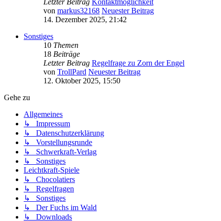
Letzter Beitrag
Kontaktmöglichkeit
von
markus32168
Neuester Beitrag
14. Dezember 2025, 21:42
Sonstiges
10
Themen
18
Beiträge
Letzter Beitrag
Regelfrage zu Zorn der Engel
von
TrollPard
Neuester Beitrag
12. Oktober 2025, 15:50
Gehe zu
Allgemeines
↳ Impressum
↳ Datenschutzerklärung
↳ Vorstellungsrunde
↳ Schwerkraft-Verlag
↳ Sonstiges
Leichtkraft-Spiele
↳ Chocolatiers
↳ Regelfragen
↳ Sonstiges
↳ Der Fuchs im Wald
↳ Downloads