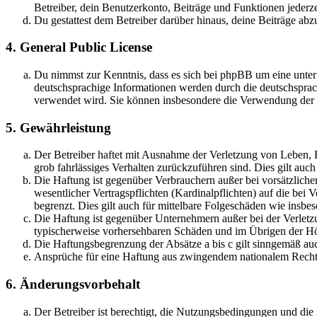
Betreiber, dein Benutzerkonto, Beiträge und Funktionen jederze
Du gestattest dem Betreiber darüber hinaus, deine Beiträge abz
4. General Public License
Du nimmst zur Kenntnis, dass es sich bei phpBB um eine unter
deutschsprachige Informationen werden durch die deutschsprac
verwendet wird. Sie können insbesondere die Verwendung der S
5. Gewährleistung
Der Betreiber haftet mit Ausnahme der Verletzung von Leben, Kö
grob fahrlässiges Verhalten zurückzuführen sind. Dies gilt au
Die Haftung ist gegenüber Verbrauchern außer bei vorsätzlich
wesentlicher Vertragspflichten (Kardinalpflichten) auf die be
begrenzt. Dies gilt auch für mittelbare Folgeschäden wie ins
Die Haftung ist gegenüber Unternehmern außer bei der Verletzu
typischerweise vorhersehbaren Schäden und im Übrigen der Höh
Die Haftungsbegrenzung der Absätze a bis c gilt sinngemäß auc
Ansprüche für eine Haftung aus zwingendem nationalem Recht 
6. Änderungsvorbehalt
Der Betreiber ist berechtigt, die Nutzungsbedingungen und di