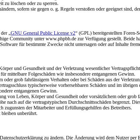
it zu löschen oder zu sperren.
uändern, sofern sie gegen o. g. Regeln verstoßen oder geeignet sind, 
 der „
GNU General Public License v2
“ (GPL) bereitgestellten Foren
hige Community unter www.phpbb.de zur Verfügung gestellt. Beide hab
oftware für bestimmte Zwecke nicht untersagen oder auf Inhalte frem
rper und Gesundheit und der Verletzung wesentlicher Vertragspflichten
ch für mittelbare Folgeschäden wie insbesondere entgangenen Gewinn.
em oder grob fahrlässigem Verhalten oder bei Schäden aus der Verletz
i Vertragsschluss typischerweise vorhersehbaren Schäden und im übrigen
besondere entgangenen Gewinn.
ng von Leben, Körper und Gesundheit oder vorsätzlichem oder grob fah
e nach auf die vertragstypischen Durchschnittsschäden begrenzt. Dies
h zugunsten der Mitarbeiter und Erfüllungsgehilfen des Betreibers.
bleiben unberührt.
e Datenschutzerklärung zu ändern. Die Änderung wird dem Nutzer per E-