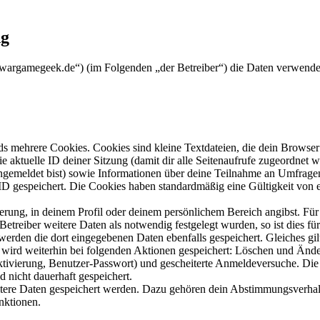
ng
ww.wargamegeek.de“) (im Folgenden „der Betreiber“) die Daten verwend
s mehrere Cookies. Cookies sind kleine Textdateien, die dein Browser 
ie aktuelle ID deiner Sitzung (damit dir alle Seitenaufrufe zugeordnet
angemeldet bist) sowie Informationen über deine Teilnahme an Umfragen
ID gespeichert. Die Cookies haben standardmäßig eine Gültigkeit von e
ierung, in deinem Profil oder deinem persönlichem Bereich angibst. Für
reiber weitere Daten als notwendig festgelegt wurden, so ist dies für 
 werden die dort eingegebenen Daten ebenfalls gespeichert. Gleiches gi
e wird weiterhin bei folgenden Aktionen gespeichert: Löschen und Änd
ktivierung, Benutzer-Passwort) und gescheiterte Anmeldeversuche. D
d nicht dauerhaft gespeichert.
eitere Daten gespeichert werden. Dazu gehören dein Abstimmungsverhal
nktionen.