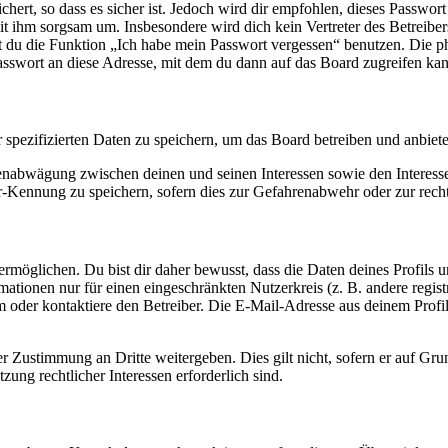
ert, so dass es sicher ist. Jedoch wird dir empfohlen, dieses Passwor
it ihm sorgsam um. Insbesondere wird dich kein Vertreter des Betreibe
nst du die Funktion „Ich habe mein Passwort vergessen“ benutzen. Di
asswort an diese Adresse, mit dem du dann auf das Board zugreifen kan
r spezifizierten Daten zu speichern, um das Board betreiben und anbiet
ssenabwägung zwischen deinen und seinen Interessen sowie den Interes
-Kennung zu speichern, sofern dies zur Gefahrenabwehr oder zur recht
möglichen. Du bist dir daher bewusst, dass die Daten deines Profils und
mationen nur für einen eingeschränkten Nutzerkreis (z. B. andere regist
oder kontaktiere den Betreiber. Die E-Mail-Adresse aus deinem Profil 
r Zustimmung an Dritte weitergeben. Dies gilt nicht, sofern er auf Gr
zung rechtlicher Interessen erforderlich sind.